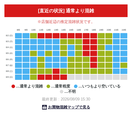
[直近の状況] 通常より混雑
※店舗近辺の推定混雑状況です。
8時
9時
10時
11時
12時
13時
14時
15時
16時
17時
18時
19時
20時
21時
22時
8/2 (日)
8/3 (月)
8/4 (火)
8/5 (水)
8/6 (木)
8/7 (金)
8/8 (土)
8/9 (日)
…通常より混雑
…通常程度
…いつもより空いている
…不明
最終更新 : 2026/08/09 15:30
お買物混雑マップで見る