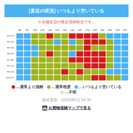
[直近の状況] いつもより空いている
※店舗近辺の推定混雑状況です。
8時
9時
10時
11時
12時
13時
14時
15時
16時
17時
18時
19時
20時
21時
22時
8/3 (月)
8/4 (火)
8/5 (水)
8/6 (木)
8/7 (金)
8/8 (土)
8/9 (日)
8/10 (月)
…通常より混雑
…通常程度
…いつもより空いている
…不明
最終更新 : 2026/08/11 04:30
お買物混雑マップで見る